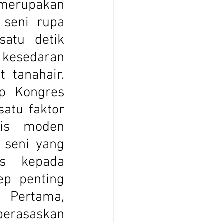
erupakan 
seni rupa 
atu detik 
kesedaran 
 tanahair. 
p Kongres 
tu faktor 
is moden 
seni yang 
s kepada 
ep penting 
 Pertama, 
rasaskan 