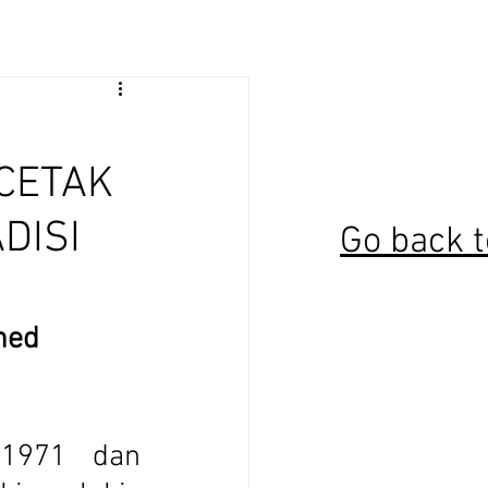
CETAK
DISI
Go back t
med