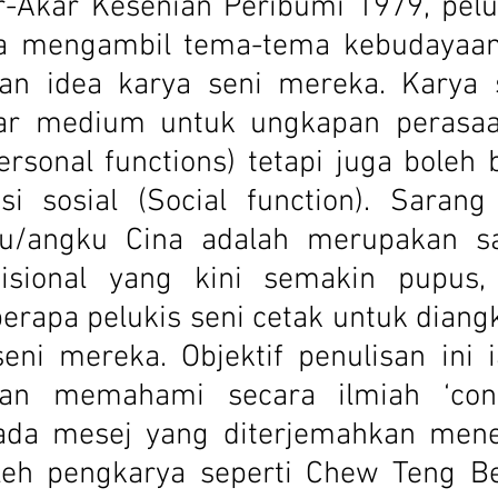
-Akar Kesenian Peribumi 1979, peluk
la mengambil tema-tema kebudayaan
kan idea karya seni mereka. Karya s
ar medium untuk ungkapan perasaan
rsonal functions) tetapi juga boleh 
si sosial (Social function). Sarang
yu/angku Cina adalah merupakan sa
disional yang kini semakin pupus,
erapa pelukis seni cetak untuk diangk
eni mereka. Objektif penulisan ini i
n memahami secara ilmiah ‘conte
da mesej yang diterjemahkan mener
oleh pengkarya seperti Chew Teng Be