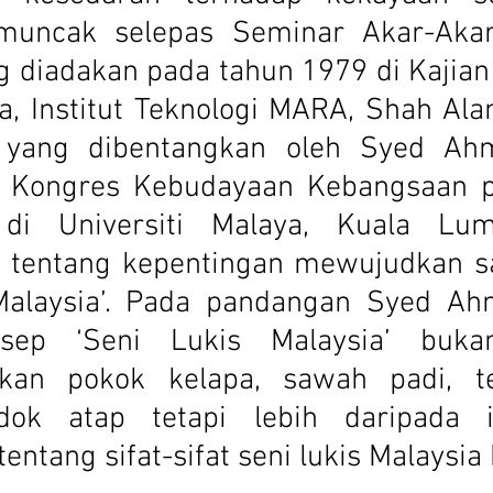
uncak selepas Seminar Akar-Akar
 diadakan pada tahun 1979 di Kajian 
a, Institut Teknologi MARA, Shah Ala
a yang dibentangkan oleh Syed Ah
i Kongres Kebudayaan Kebangsaan p
i Universiti Malaya, Kuala Lump
tentang kepentingan mewujudkan sa
Malaysia’. Pada pandangan Syed Ah
ep ‘Seni Lukis Malaysia’ bukan
an pokok kelapa, sawah padi, tep
dok atap tetapi lebih daripada it
ntang sifat-sifat seni lukis Malaysia k