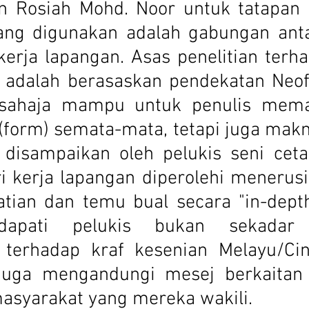
Rosiah Mohd. Noor untuk tatapan p
ang digunakan adalah gabungan anta
kerja lapangan. Asas penelitian terh
s adalah berasaskan pendekatan Neof
sahaja mampu untuk penulis mema
(form) semata-mata, tetapi juga makna
disampaikan oleh pelukis seni cetak
i kerja lapangan diperolehi menerusi 
atian dan temu bual secara "in-depth
dapati pelukis bukan sekadar
 terhadap kraf kesenian Melayu/Ci
juga mengandungi mesej berkaitan 
asyarakat yang mereka wakili.