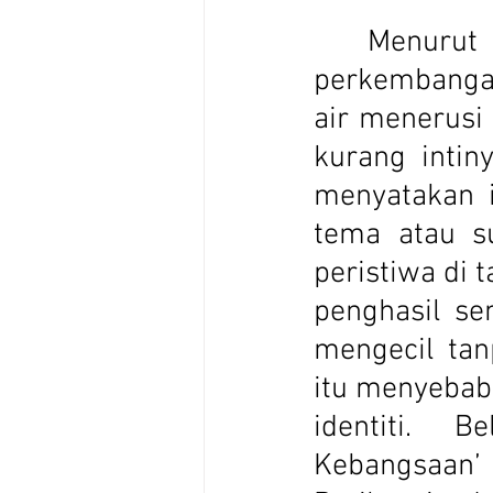
	Menurut Siti Zainon Ismail (1989:65-66) pula, bahawa 
perkembangan 
air menerusi
kurang intin
menyatakan i
tema atau s
peristiwa di 
penghasil se
mengecil ta
identiti. 
Kebangsaan’ 