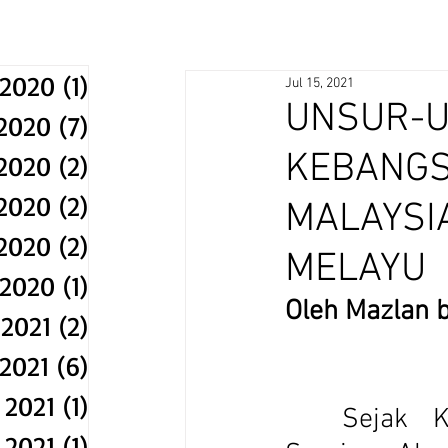
 2020
(1)
1 post
Jul 15, 2021
UNSUR-U
2020
(7)
7 posts
KEBANGS
2020
(2)
2 posts
2020
(2)
2 posts
MALAYSIA
2020
(2)
2 posts
MELAYU
2020
(1)
1 post
Oleh Mazlan 
 2021
(2)
2 posts
2021
(6)
6 posts
 2021
(1)
1 post
	Sejak Kongres Kebudayaan Kebangsaan 1971 dan 
 2021
(1)
1 post