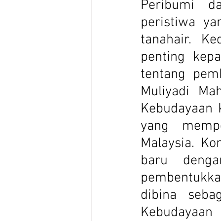
Peribumi d
peristiwa y
tanahair. Ke
penting kepa
tentang pemb
Muliyadi Ma
Kebudayaan K
yang mempe
Malaysia. Ko
baru denga
pembentukkan
dibina seba
Kebudayaan 