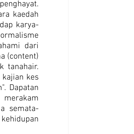
enghayat. 
ra kaedah 
adap karya-
ormalisme 
hami dari 
 (content) 
 tanahair. 
kajian kes 
". Dapatan 
 merakam 
na semata-
kehidupan 