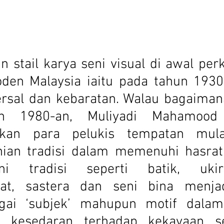
oden Malaysia iaitu pada tahun 1930
versal dan kebaratan. Walau bagaiman
n 1980-an, Muliyadi Mahamood (
kan para pelukis tempatan mula
ian tradisi dalam memenuhi hasrat 
eni tradisi seperti batik, ukir
yat, sastera dan seni bina menjad
gai ‘subjek’ mahupun motif dalam 
 kesedaran terhadap kekayaan sen