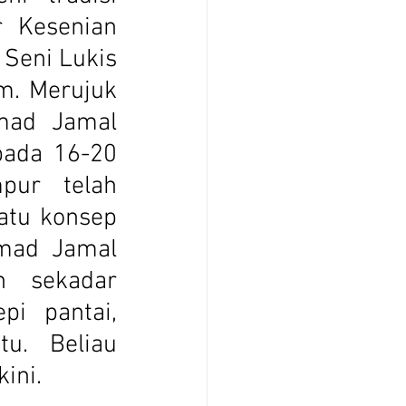
 Kesenian 
Seni Lukis 
m. Merujuk 
mad Jamal 
ada 16-20 
ur telah 
tu konsep 
mad Jamal 
 sekadar 
i pantai, 
u. Beliau 
ini. 