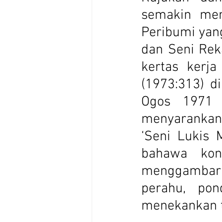
semakin mem
Peribumi yang
dan Seni Rek
kertas kerj
(1973:313) d
Ogos 1971 d
menyarankan 
‘Seni Lukis 
bahawa kons
menggambark
perahu, pon
menekankan te