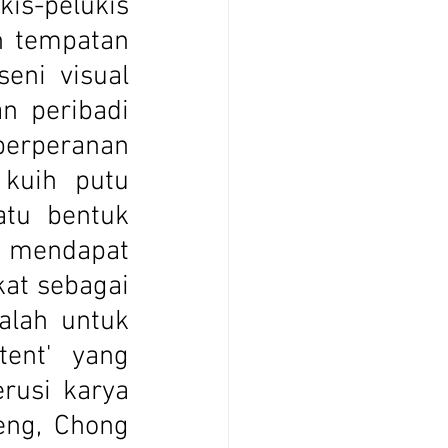
is-pelukis 
 tempatan 
eni visual 
 peribadi 
berperanan 
 kuih putu 
tu bentuk 
 mendapat 
at sebagai 
alah untuk 
nt' yang 
usi karya 
ng, Chong 