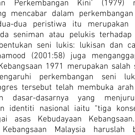
an Perkembangan Kini’ (1979) m
ang mencabar dalam perkembangan 
dua-dua peristiwa itu merupakan s
da seniman atau pelukis terhadap 
entukan seni lukis: lukisan dan cat
hamood (2001:58) juga mengangga
ebangsaan 1971 merupakan salah sa
ngaruhi perkembangan seni luk
ngres tersebut telah membuka arah 
n dasar-dasarnya yang menjuru
 identiti nasional iaitu “tiga kons
gai asas Kebudayaan Kebangsaan.
Kebangsaan Malaysia haruslah be