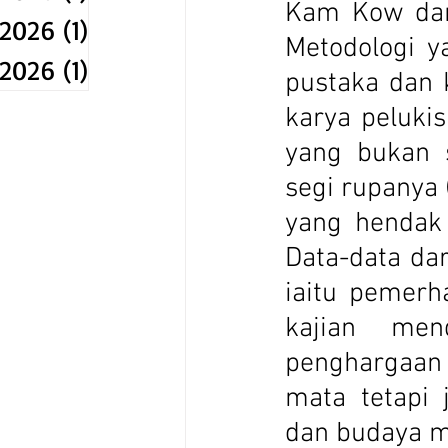
Kam Kow dan 
 2026
(1)
1 post
Metodologi y
 2026
(1)
1 post
pustaka dan 
karya peluki
yang bukan 
segi rupanya 
yang hendak 
Data-data dar
iaitu pemerh
kajian men
penghargaan
mata tetapi 
dan budaya m