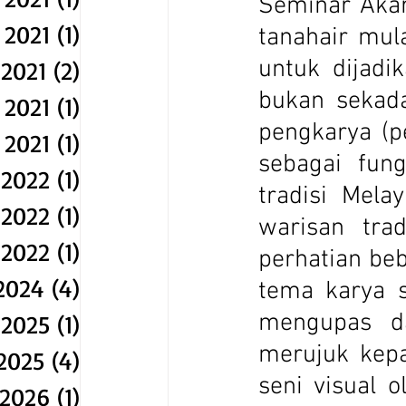
Seminar Akar
 2021
(1)
1 post
tanahair mu
untuk dijadi
2021
(2)
2 posts
bukan sekad
 2021
(1)
1 post
pengkarya (pe
 2021
(1)
1 post
sebagai fung
 2022
(1)
1 post
tradisi Mela
 2022
(1)
1 post
warisan tra
 2022
(1)
1 post
perhatian beb
2024
(4)
4 posts
tema karya s
mengupas da
 2025
(1)
1 post
merujuk kepa
2025
(4)
4 posts
seni visual 
 2026
(1)
1 post