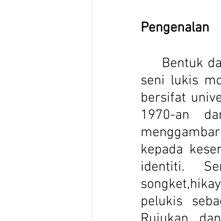
Pengenalan
	Bentuk dan stail karya seni visual di awal perkembangan 
seni lukis m
bersifat uni
1970-an da
menggambar
kepada kesen
identiti. S
songket,hika
pelukis seba
Rujukan dan