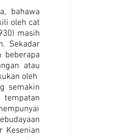
i oleh cat 
930) masih 
. Sekadar 
 beberapa 
gan atau 
kukan oleh 
ng semakin 
 tempatan 
itu menyebabkan seni lukis Malaysia seperti tidak mempunyai 
budayaan 
r Kesenian 