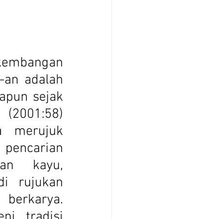
-an adalah 
apun sejak 
2001:58) 
 merujuk 
pencarian 
an kayu, 
i rujukan 
berkarya. 
i tradisi 